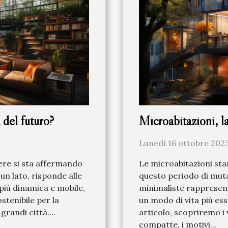
 del futuro?
Microabitazioni, l
Lunedì 16 ottobre 2023
vere si sta affermando
Le microabitazioni st
 un lato, risponde alle
questo periodo di muta
più dinamica e mobile,
minimaliste rappresen
stenibile per la
un modo di vita più ess
grandi città....
articolo, scopriremo i 
compatte, i motivi...